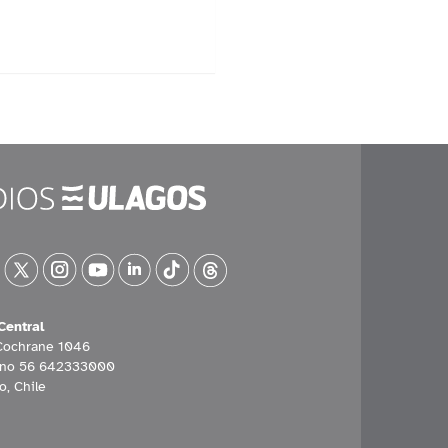
Central
Cochrane 1046
ono 56 642333000
o, Chile