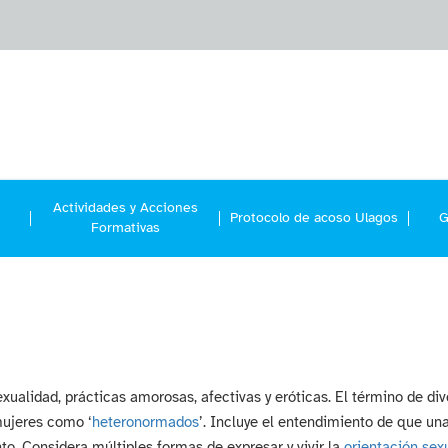
Actividades y Acciones
Protocolo de acoso Ulagos
G
Formativas
exualidad, prácticas amorosas, afectivas y eróticas. El término de div
mujeres como ‘
heteronormados
’. Incluye el entendimiento de que un
to. Considera múltiples formas de expresar y vivir la
orientación sex